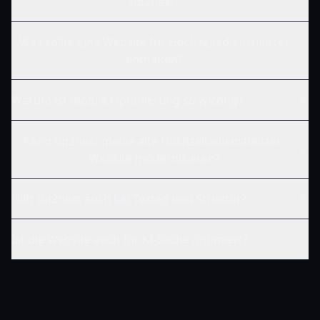
up2next?
Was sollte eine Website für Hochzeitsdienstleister
enthalten?
Warum ist mobile Optimierung so wichtig?
Kann up2next meine alte Hochzeitsdienstleister-
Website modernisieren?
Hilft up2next auch bei Texten und Struktur?
Ist die Website auch für KI-Suche optimiert?